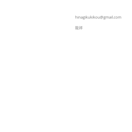
hinagikukikou@gmail.com
​龍祥