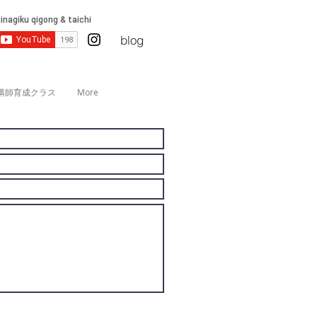
blog
講師育成クラス
More