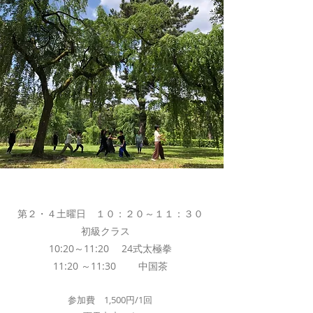
​Photo by yukako
第２・４土曜日 １０：２０～１１：３０
ミッション
初級クラス
10:20～11:20 24式太極拳
11:20 ～11:30 中国茶
参加費 1,500円/1回