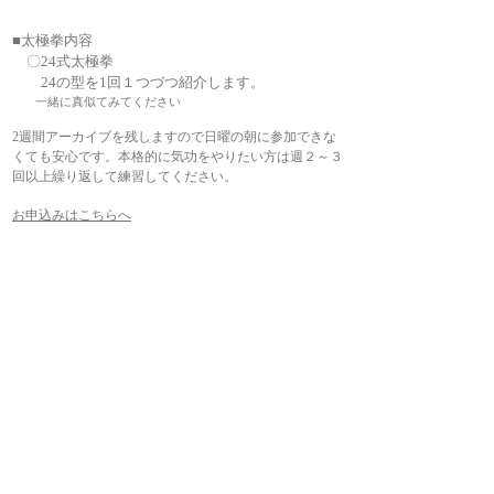
■太極拳内容
〇24式太極拳
24の型を1回１つづつ紹介します。
一緒に真似てみてください
2週間アーカイブを残しますので日曜の朝に参加できな
くても安心です。
本格的に気功をやりたい方は週２～３
回以上繰り返して練習してください。
お申込みはこちらへ