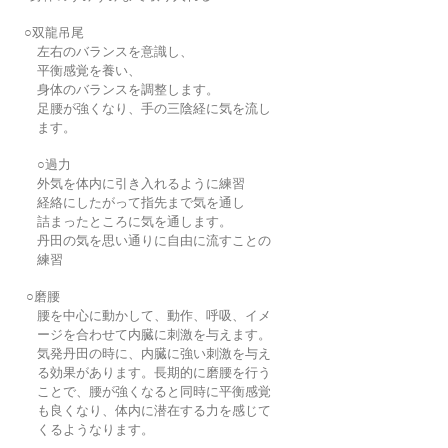
○双龍吊尾
左右のバランスを意識し、
平衡感覚を養い、
身体のバランスを調整します。
足腰が強くなり、手の三陰経に気を流し
ます。
○過力
外気を体内に引き入れるように練習
経絡にしたがって指先まで気を通し
詰まったところに気を通します。
丹田の気を思い通りに自由に流すことの
練習
○磨腰
腰を中心に動かして、動作、呼吸、イメ
ージを合わせて内臓に刺激を与えます。
気発丹田の時に、内臓に強い刺激を与え
る効果があります。長期的に磨腰を行う
ことで、腰が強くなると同時に平衡感覚
も良くなり、体内に潜在する力を感じて
くるようなります。