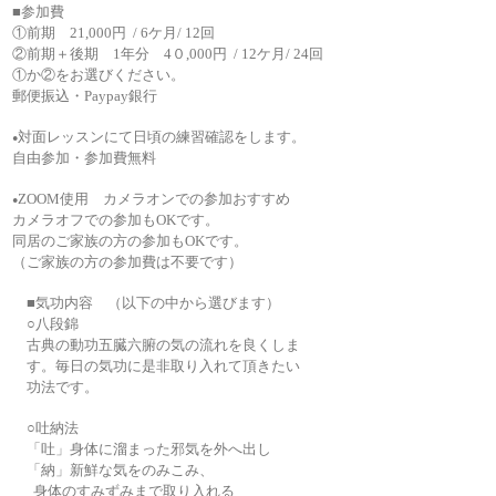
■参加費
①前期 21,000円 / 6ケ月/ 12回
②前期＋後期 1年分 4０,000円 / 12ケ月/ 24回
​①か②をお選びください。
郵便振込・Paypay銀行
対面レッスンにて日頃の練習確認をします。
●
​自由参加・参加費無料
ZOOM使用 カメラオンでの参加おすすめ
●
カメラオフでの参加もOK​です。
同居のご家族の方の参加もOK​です。
​（ご家族の方の参加費は不要です）
■
気功内容 （以下の中から選びます）
○八段錦
古典の動功五臓六腑の気の流れを良くしま
す。毎
日の気功に是非取り入れて頂きたい
功法です。
○吐納法
「吐」身体に溜まった邪気を外へ出し
「納」新鮮な気をのみこみ、
身体のすみずみまで取り入れる