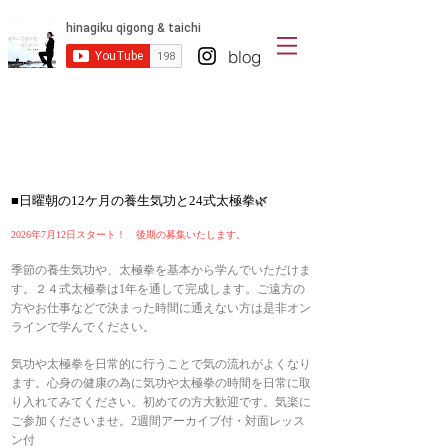
blog
■日曜朝の12ケ月の養生気功と24式太極拳🌿
2026年7月12日スタート！
後期の募集いたします。
季節の養生気功や、太極拳を基本から学んでいただけま
す。２４式太極拳は1年を通して完成します。ご遠方の
方やお仕事などで決まった時間に通えない方は是非オン
ラインで学んでください。
気功や太極拳を日常的に行うことで気の流れがよくなり
ます。心身の健康の為に気功や太極拳の時間を日常に取
り入れてみてください。初めての方大歓迎です。
気楽に
ご参加くださいませ。
2週間アーカイブ付・対面レッス
ン付